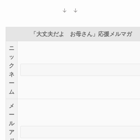
↓ ↓
「大丈夫だよ お母さん」応援メルマガ
ニ
ッ
ク
ネ
ー
ム
メ
ー
ル
ア