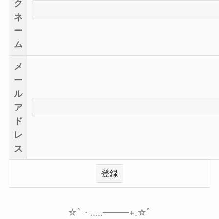
ク
ネ
ー
ム
メ
ー
ル
ア
ド
レ
ス
☆ﾟ・‥…━━━+.☆ﾟ