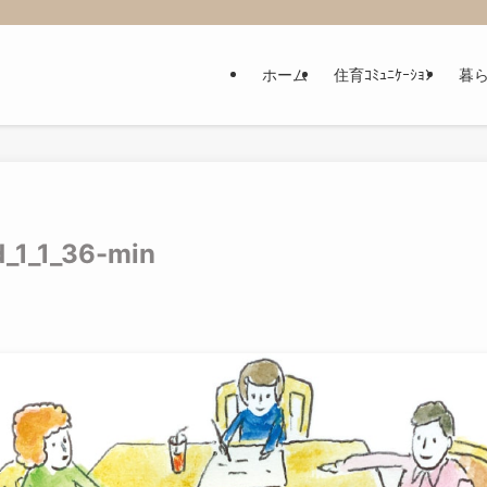
ホーム
住育ｺﾐｭﾆｹｰｼｮﾝ
暮
d_1_1_36-min